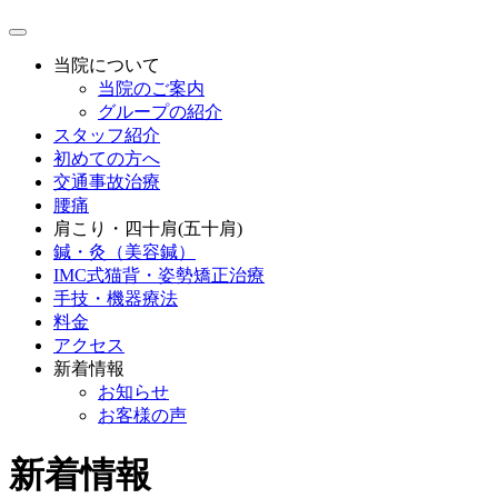
当院について
当院のご案内
グループの紹介
スタッフ紹介
初めての方へ
交通事故治療
腰痛
肩こり・四十肩(五十肩)
鍼・灸（美容鍼）
IMC式猫背・姿勢矯正治療
手技・機器療法
料金
アクセス
新着情報
お知らせ
お客様の声
新着情報