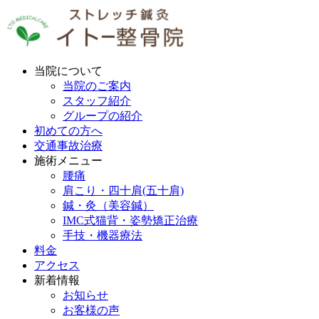
当院について
当院のご案内
スタッフ紹介
グループの紹介
初めての方へ
交通事故治療
施術メニュー
腰痛
肩こり・四十肩(五十肩)
鍼・灸（美容鍼）
IMC式猫背・姿勢矯正治療
手技・機器療法
料金
アクセス
新着情報
お知らせ
お客様の声