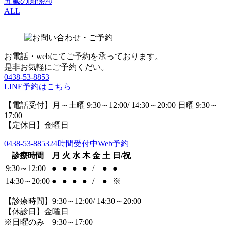
五臓の関係④
ALL
お電話・webにてご予約を承っております。
是非お気軽にご予約くだい。
0438-53-8853
LINE予約はこちら
【電話受付】月～土曜 9:30～12:00/ 14:30～20:00 日曜 9:30～
17:00
【定休日】金曜日
0438-53-8853
24時間受付中Web予約
診療時間
月
火
水
木
金
土
日/祝
9:30～12:00
●
●
●
●
/
●
●
14:30～20:00
●
●
●
●
/
●
※
【診療時間】9:30～12:00/ 14:30～20:00
【休診日】金曜日
※日曜のみ 9:30～17:00