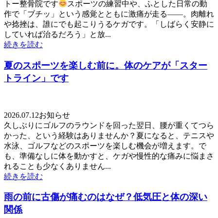
トー整骨院です
スポーツの練習中や、ふとした日常の動
作で「ブチッ」という感覚とともに激痛が走る——。肉離れ
や捻挫は、誰にでも起こりうるケガです。「しばらく安静に
していれば治るだろう」と放...
続きを読む
夏のスポーツを楽しむ前に。体のケアが「スター
トライン」です
2026.07.12
お知らせ
久しぶりにゴルフのラウンドを回った翌日、腰が重くてつら
かった、という経験はありませんか？夏になると、テニスや
水泳、ゴルフなどのスポーツを楽しむ機会が増えます。で
も、準備なしに体を動かすと、ケガや慢性的な痛みに悩まさ
れることも少なくありません...
続きを読む
雨の前に古傷が痛むのはなぜ？低気圧と体の深い
関係