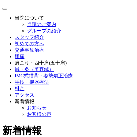
当院について
当院のご案内
グループの紹介
スタッフ紹介
初めての方へ
交通事故治療
腰痛
肩こり・四十肩(五十肩)
鍼・灸（美容鍼）
IMC式猫背・姿勢矯正治療
手技・機器療法
料金
アクセス
新着情報
お知らせ
お客様の声
新着情報