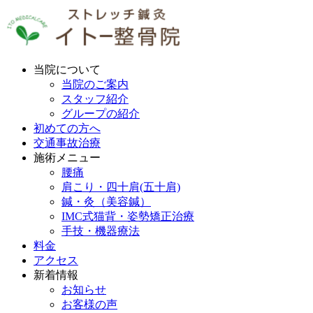
当院について
当院のご案内
スタッフ紹介
グループの紹介
初めての方へ
交通事故治療
施術メニュー
腰痛
肩こり・四十肩(五十肩)
鍼・灸（美容鍼）
IMC式猫背・姿勢矯正治療
手技・機器療法
料金
アクセス
新着情報
お知らせ
お客様の声