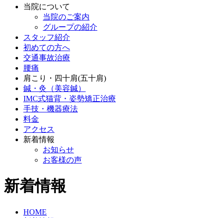
当院について
当院のご案内
グループの紹介
スタッフ紹介
初めての方へ
交通事故治療
腰痛
肩こり・四十肩(五十肩)
鍼・灸（美容鍼）
IMC式猫背・姿勢矯正治療
手技・機器療法
料金
アクセス
新着情報
お知らせ
お客様の声
新着情報
HOME