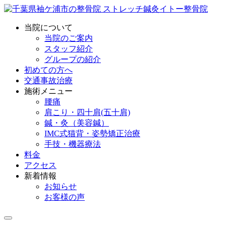
当院について
当院のご案内
スタッフ紹介
グループの紹介
初めての方へ
交通事故治療
施術メニュー
腰痛
肩こり・四十肩(五十肩)
鍼・灸（美容鍼）
IMC式猫背・姿勢矯正治療
手技・機器療法
料金
アクセス
新着情報
お知らせ
お客様の声