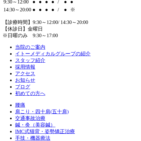
9:30～12:00
●
●
●
●
/
●
●
14:30～20:00
●
●
●
●
/
●
※
【診療時間】9:30～12:00/ 14:30～20:00
【休診日】金曜日
※日曜のみ 9:30～17:00
当院のご案内
イトーメディカルグループの紹介
スタッフ紹介
採用情報
アクセス
お知らせ
ブログ
初めての方へ
腰痛
肩こり・四十肩(五十肩)
交通事故治療
鍼・灸（美容鍼）
IMC式猫背・姿勢矯正治療
手技・機器療法