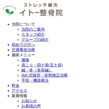
当院について
当院のご案内
スタッフ紹介
グループの紹介
初めての方へ
交通事故治療
施術メニュー
腰痛
肩こり・四十肩(五十肩)
鍼・灸（美容鍼）
IMC式猫背・姿勢矯正治療
手技・機器療法
料金
アクセス
新着情報
お知らせ
お客様の声