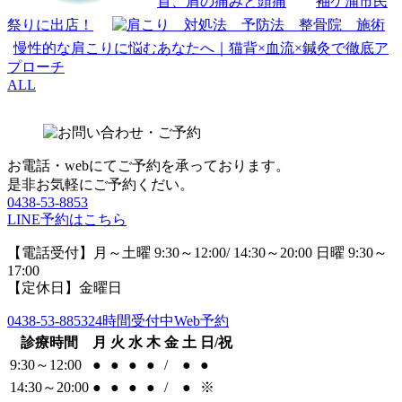
首、肩の痛みと頭痛
袖ケ浦市民
祭りに出店！
慢性的な肩こりに悩むあなたへ｜猫背×血流×鍼灸で徹底ア
プローチ
ALL
お電話・webにてご予約を承っております。
是非お気軽にご予約くだい。
0438-53-8853
LINE予約はこちら
【電話受付】月～土曜 9:30～12:00/ 14:30～20:00 日曜 9:30～
17:00
【定休日】金曜日
0438-53-8853
24時間受付中Web予約
診療時間
月
火
水
木
金
土
日/祝
9:30～12:00
●
●
●
●
/
●
●
14:30～20:00
●
●
●
●
/
●
※