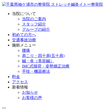
当院について
当院のご案内
スタッフ紹介
グループの紹介
初めての方へ
交通事故治療
施術メニュー
腰痛
肩こり・四十肩(五十肩)
鍼・灸（美容鍼）
IMC式猫背・姿勢矯正治療
手技・機器療法
料金
アクセス
新着情報
お知らせ
お客様の声