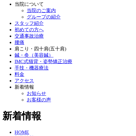
当院について
当院のご案内
グループの紹介
スタッフ紹介
初めての方へ
交通事故治療
腰痛
肩こり・四十肩(五十肩)
鍼・灸（美容鍼）
IMC式猫背・姿勢矯正治療
手技・機器療法
料金
アクセス
新着情報
お知らせ
お客様の声
新着情報
HOME