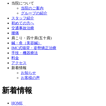
当院について
当院のご案内
グループの紹介
スタッフ紹介
初めての方へ
交通事故治療
腰痛
肩こり・四十肩(五十肩)
鍼・灸（美容鍼）
IMC式猫背・姿勢矯正治療
手技・機器療法
料金
アクセス
新着情報
お知らせ
お客様の声
新着情報
HOME