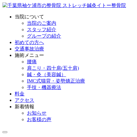
当院について
当院のご案内
スタッフ紹介
グループの紹介
初めての方へ
交通事故治療
施術メニュー
腰痛
肩こり・四十肩(五十肩)
鍼・灸（美容鍼）
IMC式猫背・姿勢矯正治療
手技・機器療法
料金
アクセス
新着情報
お知らせ
お客様の声