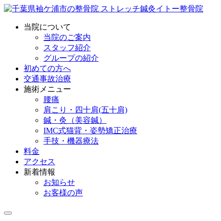
当院について
当院のご案内
スタッフ紹介
グループの紹介
初めての方へ
交通事故治療
施術メニュー
腰痛
肩こり・四十肩(五十肩)
鍼・灸（美容鍼）
IMC式猫背・姿勢矯正治療
手技・機器療法
料金
アクセス
新着情報
お知らせ
お客様の声