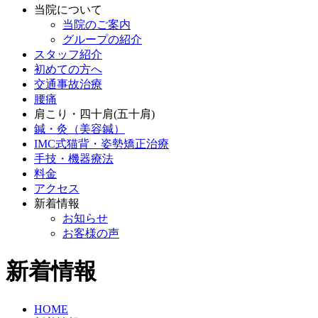
当院について
当院のご案内
グループの紹介
スタッフ紹介
初めての方へ
交通事故治療
腰痛
肩こり・四十肩(五十肩)
鍼・灸（美容鍼）
IMC式猫背・姿勢矯正治療
手技・機器療法
料金
アクセス
新着情報
お知らせ
お客様の声
新着情報
HOME