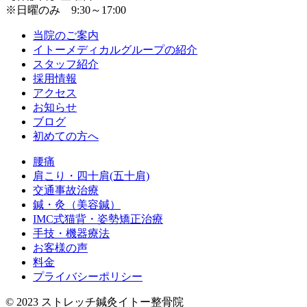
※日曜のみ 9:30～17:00
当院のご案内
イトーメディカルグループの紹介
スタッフ紹介
採用情報
アクセス
お知らせ
ブログ
初めての方へ
腰痛
肩こり・四十肩(五十肩)
交通事故治療
鍼・灸（美容鍼）
IMC式猫背・姿勢矯正治療
手技・機器療法
お客様の声
料金
プライバシーポリシー
© 2023 ストレッチ鍼灸イトー整骨院