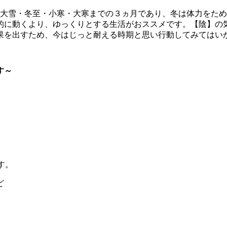
・大雪・冬至・小寒・大寒までの３ヵ月であり、冬は体力をた
的に動くより、ゆっくりとする生活がおススメです。【陰】の
果を出すため、今はじっと耐える時期と思い行動してみてはい
す～
す。
ど