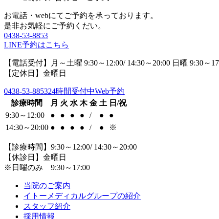
お電話・webにてご予約を承っております。
是非お気軽にご予約くだい。
0438-53-8853
LINE予約はこちら
【電話受付】月～土曜 9:30～12:00/ 14:30～20:00 日曜 9:30～17
【定休日】金曜日
0438-53-8853
24時間受付中Web予約
診療時間
月
火
水
木
金
土
日/祝
9:30～12:00
●
●
●
●
/
●
●
14:30～20:00
●
●
●
●
/
●
※
【診療時間】9:30～12:00/ 14:30～20:00
【休診日】金曜日
※日曜のみ 9:30～17:00
当院のご案内
イトーメディカルグループの紹介
スタッフ紹介
採用情報