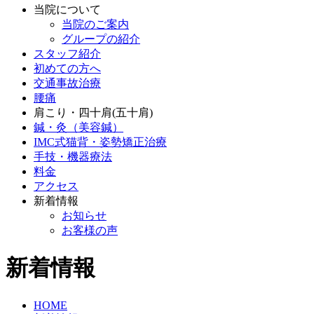
当院について
当院のご案内
グループの紹介
スタッフ紹介
初めての方へ
交通事故治療
腰痛
肩こり・四十肩(五十肩)
鍼・灸（美容鍼）
IMC式猫背・姿勢矯正治療
手技・機器療法
料金
アクセス
新着情報
お知らせ
お客様の声
新着情報
HOME