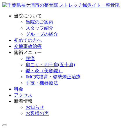
当院について
当院のご案内
スタッフ紹介
グループの紹介
初めての方へ
交通事故治療
施術メニュー
腰痛
肩こり・四十肩(五十肩)
鍼・灸（美容鍼）
IMC式猫背・姿勢矯正治療
手技・機器療法
料金
アクセス
新着情報
お知らせ
お客様の声