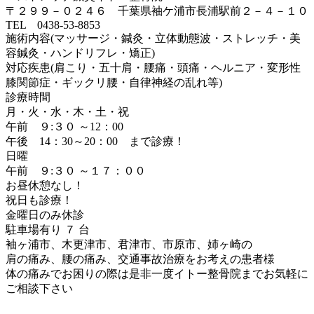
〒２９９－０２４６ 千葉県袖ケ浦市長浦駅前２－４－１０
TEL 0438-53-8853
施術内容(マッサージ・鍼灸・立体動態波・ストレッチ・美
容鍼灸・ハンドリフレ・矯正)
対応疾患(肩こり・五十肩・腰痛・頭痛・ヘルニア・変形性
膝関節症・ギックリ腰・自律神経の乱れ等)
診療時間
月・火・水・木・土・祝
午前 ９:３０ ～12：00
午後 14：30～20：00 まで診療！
日曜
午前 ９:３０ ～１７：００
お昼休憩なし！
祝日も診療！
金曜日のみ休診
駐車場有り ７ 台
袖ヶ浦市、木更津市、君津市、市原市、姉ヶ崎の
肩の痛み、腰の痛み、交通事故治療をお考えの患者様
体の痛みでお困りの際は是非一度イトー整骨院までお気軽に
ご相談下さい