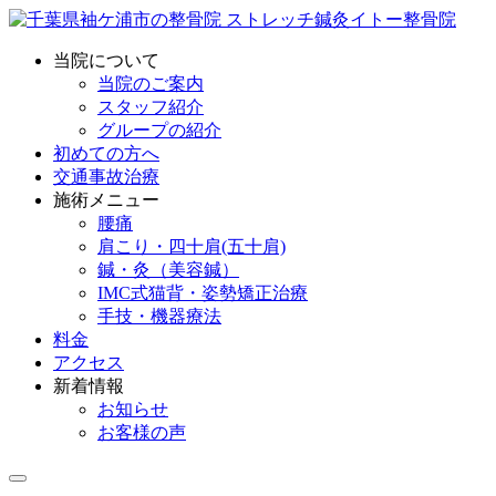
当院について
当院のご案内
スタッフ紹介
グループの紹介
初めての方へ
交通事故治療
施術メニュー
腰痛
肩こり・四十肩(五十肩)
鍼・灸（美容鍼）
IMC式猫背・姿勢矯正治療
手技・機器療法
料金
アクセス
新着情報
お知らせ
お客様の声