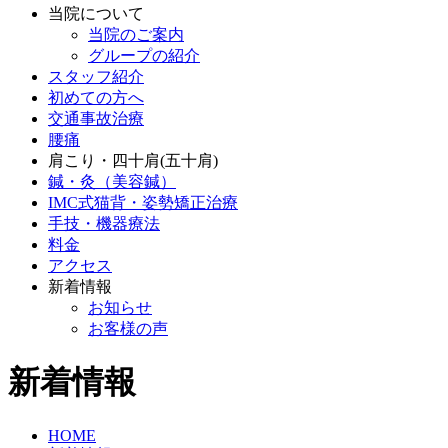
当院について
当院のご案内
グループの紹介
スタッフ紹介
初めての方へ
交通事故治療
腰痛
肩こり・四十肩(五十肩)
鍼・灸（美容鍼）
IMC式猫背・姿勢矯正治療
手技・機器療法
料金
アクセス
新着情報
お知らせ
お客様の声
新着情報
HOME