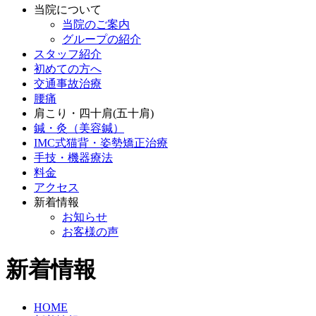
当院について
当院のご案内
グループの紹介
スタッフ紹介
初めての方へ
交通事故治療
腰痛
肩こり・四十肩(五十肩)
鍼・灸（美容鍼）
IMC式猫背・姿勢矯正治療
手技・機器療法
料金
アクセス
新着情報
お知らせ
お客様の声
新着情報
HOME