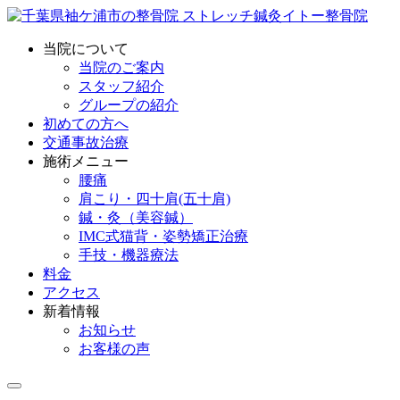
当院について
当院のご案内
スタッフ紹介
グループの紹介
初めての方へ
交通事故治療
施術メニュー
腰痛
肩こり・四十肩(五十肩)
鍼・灸（美容鍼）
IMC式猫背・姿勢矯正治療
手技・機器療法
料金
アクセス
新着情報
お知らせ
お客様の声