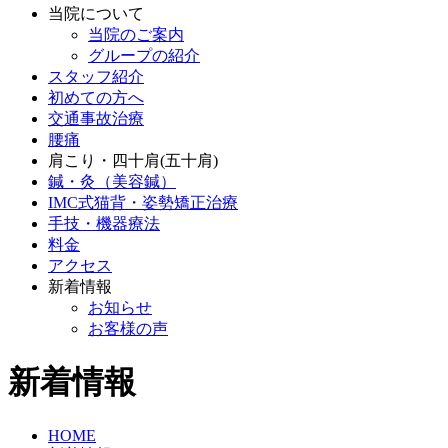
当院について
当院のご案内
グループの紹介
スタッフ紹介
初めての方へ
交通事故治療
腰痛
肩こり・四十肩(五十肩)
鍼・灸（美容鍼）
IMC式猫背・姿勢矯正治療
手技・機器療法
料金
アクセス
新着情報
お知らせ
お客様の声
新着情報
HOME