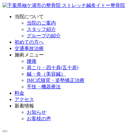
当院について
当院のご案内
スタッフ紹介
グループの紹介
初めての方へ
交通事故治療
施術メニュー
腰痛
肩こり・四十肩(五十肩)
鍼・灸（美容鍼）
IMC式猫背・姿勢矯正治療
手技・機器療法
料金
アクセス
新着情報
お知らせ
お客様の声