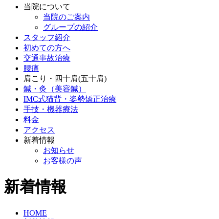
当院について
当院のご案内
グループの紹介
スタッフ紹介
初めての方へ
交通事故治療
腰痛
肩こり・四十肩(五十肩)
鍼・灸（美容鍼）
IMC式猫背・姿勢矯正治療
手技・機器療法
料金
アクセス
新着情報
お知らせ
お客様の声
新着情報
HOME