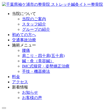
当院について
当院のご案内
スタッフ紹介
グループの紹介
初めての方へ
交通事故治療
施術メニュー
腰痛
肩こり・四十肩(五十肩)
鍼・灸（美容鍼）
IMC式猫背・姿勢矯正治療
手技・機器療法
料金
アクセス
新着情報
お知らせ
お客様の声