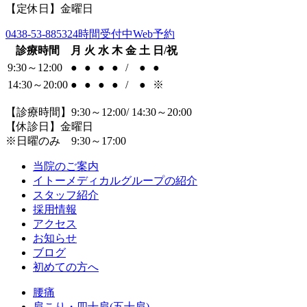
【定休日】金曜日
0438-53-8853
24時間受付中Web予約
診療時間
月
火
水
木
金
土
日/祝
9:30～12:00
●
●
●
●
/
●
●
14:30～20:00
●
●
●
●
/
●
※
【診療時間】9:30～12:00/ 14:30～20:00
【休診日】金曜日
※日曜のみ 9:30～17:00
当院のご案内
イトーメディカルグループの紹介
スタッフ紹介
採用情報
アクセス
お知らせ
ブログ
初めての方へ
腰痛
肩こり・四十肩(五十肩)