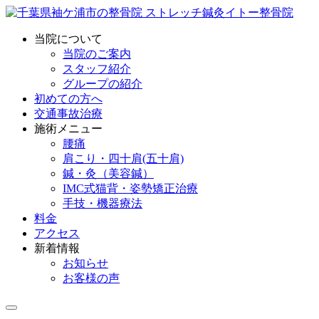
当院について
当院のご案内
スタッフ紹介
グループの紹介
初めての方へ
交通事故治療
施術メニュー
腰痛
肩こり・四十肩(五十肩)
鍼・灸（美容鍼）
IMC式猫背・姿勢矯正治療
手技・機器療法
料金
アクセス
新着情報
お知らせ
お客様の声