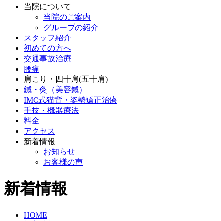
当院について
当院のご案内
グループの紹介
スタッフ紹介
初めての方へ
交通事故治療
腰痛
肩こり・四十肩(五十肩)
鍼・灸（美容鍼）
IMC式猫背・姿勢矯正治療
手技・機器療法
料金
アクセス
新着情報
お知らせ
お客様の声
新着情報
HOME