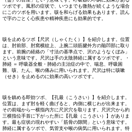
ツボです。風邪の症状で、いつまでも微熱が続くような場合
にこのツボを用います。咳を和らげる効果もあります。読ん
で字のごとく心疾患や精神疾患にも効果的です。
咳を止めるツボ【尺沢（しゃくたく）】を紹介します。位置
は、肘前部、肘窩横紋上、上腕二頭筋腱外方の陥凹部に取り
ます。前腕の経絡の「寸法の基準点で、沢のようなくぼみ」
という意味です。尺沢は手の太陰肺経に属するツボです。・
肺経 ＝ 呼吸器全般・肺経の主治症の中で、喘息、呼吸困
難、咳、たん、喉の痛みに用いられます。尺沢は特に咳嗽
（せき）を止めるのに効果の高いツボです。
咳を鎮める即効ツボ、【孔最（こうさい）】を紹介します。
位置は、まず肘を軽く曲げると、内側に横じわが出来ます。
その前端から一横指内方に尺沢穴を取ります。尺沢穴から約
三横指位手首に下がった所に【孔最（こうさい）】がありま
す。最も症状の現れやすい「筋骨の隙間」という意味です。
肺経に属するツボで、気管支や喉の病気に用いられます。特