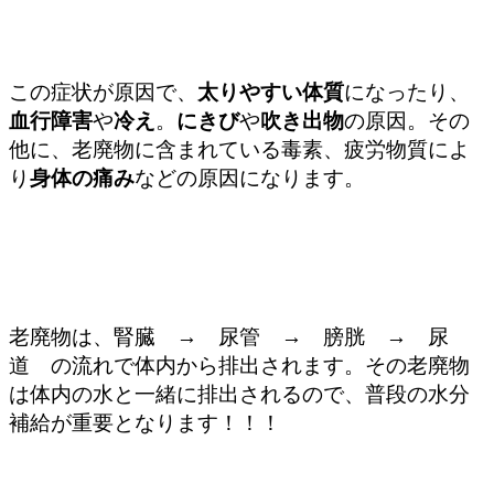
この症状が原因で、
太りやすい体質
になったり、
血行障害
や
冷え
。
にきび
や
吹き出物
の原因。その
他に、老廃物に含まれている毒素、疲労物質によ
り
身体の痛み
などの
原因になります。
老廃物は、腎臓 → 尿管 → 膀胱 → 尿
道 の流れで体内から排出されます。その老廃物
は体内の水と一緒に排出されるので、普段の水分
補給が重要となります！！！