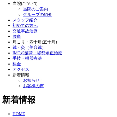
当院について
当院のご案内
グループの紹介
スタッフ紹介
初めての方へ
交通事故治療
腰痛
肩こり・四十肩(五十肩)
鍼・灸（美容鍼）
IMC式猫背・姿勢矯正治療
手技・機器療法
料金
アクセス
新着情報
お知らせ
お客様の声
新着情報
HOME