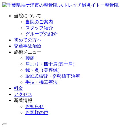
当院について
当院のご案内
スタッフ紹介
グループの紹介
初めての方へ
交通事故治療
施術メニュー
腰痛
肩こり・四十肩(五十肩)
鍼・灸（美容鍼）
IMC式猫背・姿勢矯正治療
手技・機器療法
料金
アクセス
新着情報
お知らせ
お客様の声