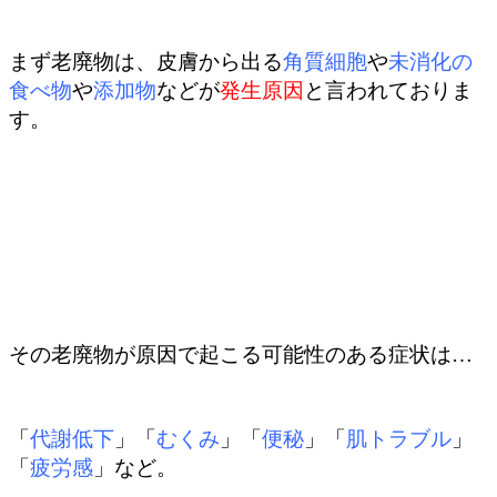
まず老廃物は、皮膚から出る
角質細胞
や
未消化の
食べ物
や
添加物
などが
発生原因
と言われておりま
す。
その老廃物が原因で起こる可能性のある症状は…
「
代謝低下
」「
むくみ
」「
便秘
」「
肌トラブル
」
「
疲労感
」など。