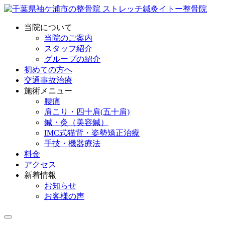
当院について
当院のご案内
スタッフ紹介
グループの紹介
初めての方へ
交通事故治療
施術メニュー
腰痛
肩こり・四十肩(五十肩)
鍼・灸（美容鍼）
IMC式猫背・姿勢矯正治療
手技・機器療法
料金
アクセス
新着情報
お知らせ
お客様の声