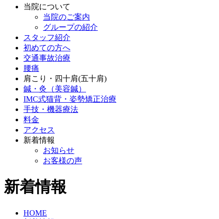
当院について
当院のご案内
グループの紹介
スタッフ紹介
初めての方へ
交通事故治療
腰痛
肩こり・四十肩(五十肩)
鍼・灸（美容鍼）
IMC式猫背・姿勢矯正治療
手技・機器療法
料金
アクセス
新着情報
お知らせ
お客様の声
新着情報
HOME