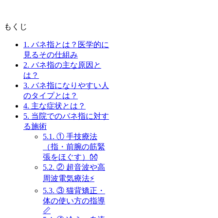
もくじ
1.
バネ指とは？医学的に
見るその仕組み
2.
バネ指の主な原因と
は？
3.
バネ指になりやすい人
のタイプとは？
4.
主な症状とは？
5.
当院でのバネ指に対す
る施術
5.1.
① 手技療法
（指・前腕の筋緊
張をほぐす）👐
5.2.
② 超音波や高
周波電気療法⚡
5.3.
③ 猫背矯正・
体の使い方の指導
📏