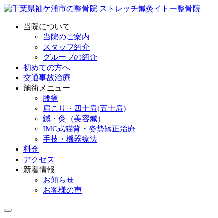
当院について
当院のご案内
スタッフ紹介
グループの紹介
初めての方へ
交通事故治療
施術メニュー
腰痛
肩こり・四十肩(五十肩)
鍼・灸（美容鍼）
IMC式猫背・姿勢矯正治療
手技・機器療法
料金
アクセス
新着情報
お知らせ
お客様の声