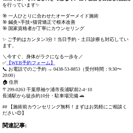
を行っています✨
🎯 一人ひとりに合わせたオーダーメイド施術
🎯 鍼灸×手技×猫背矯正で根本改善
🎯 国家資格者が丁寧にカウンセリング
✨ ご予約はカンタン3分！当日予約・土日診療も対応してい
ます。
＼今すぐ、身体がラクになる一歩を／
✅
【WEB予約フォーム】
📞 お電話でのご予約 → 0438-53-8853（受付時間：9:30〜
20:00）
🏠 住所
〒299-0263 千葉県袖ケ浦市長浦駅前2-4ｰ10
長浦駅から徒歩約10分・駐車場完備 🚗
## 【施術前カウンセリング無料！まずはお気軽にご相談く
ださい😊】
関連記事: