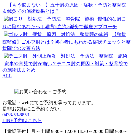
【もう悩まない！】五十肩の原因・症状・予防と整骨院
＆鍼灸での施術効果とは？
慢性的な肩こ
りに悩むあなたへ｜猫背×血流×鍼灸で徹底アプローチ
【整骨
院監修】ゴルフ肘とは？初心者にもわかる症状チェックと整
骨院での改善方法
家事や育児で肘が痛い？テニス肘の原因・対策・整骨院で
の施術法まとめ
ALL
お電話・webにてご予約を承っております。
是非お気軽にご予約くだい。
0438-53-8853
LINE予約はこちら
【電話受付】月～土曜 9:30～12:00/ 14:30～20:00 日曜 9:30～