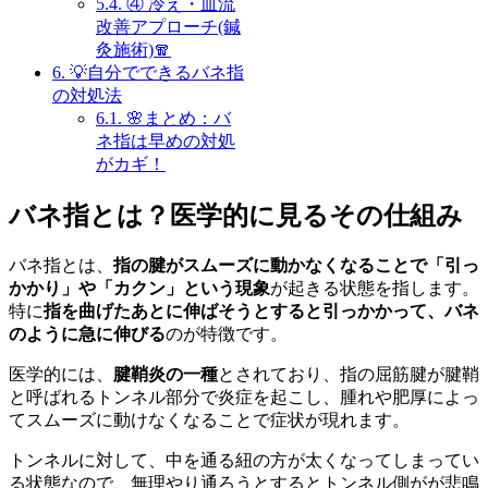
5.4.
④ 冷え・血流
改善アプローチ(鍼
灸施術)🧣
6.
💡自分でできるバネ指
の対処法
6.1.
🌸まとめ：バ
ネ指は早めの対処
がカギ！
バネ指とは？医学的に見るその仕組み
バネ指とは、
指の腱がスムーズに動かなくなることで「引っ
かかり」や「カクン」という現象
が起きる状態を指します。
特に
指を曲げたあとに伸ばそうとすると引っかかって、バネ
のように急に伸びる
のが特徴です。
医学的には、
腱鞘炎の一種
とされており、指の屈筋腱が腱鞘
と呼ばれるトンネル部分で炎症を起こし、腫れや肥厚によっ
てスムーズに動けなくなることで症状が現れます。
トンネルに対して、中を通る紐の方が太くなってしまってい
る状態なので、無理やり通ろうとするとトンネル側がが悲鳴