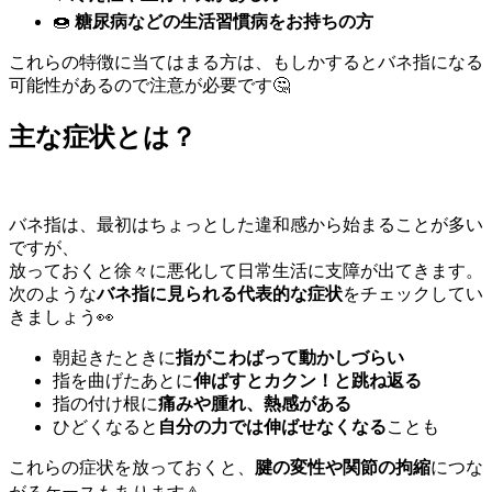
🍩
糖尿病などの生活習慣病をお持ちの方
これらの特徴に当てはまる方は、もしかするとバネ指になる
可能性があるので注意が必要です🤔
主な症状とは？
バネ指は、最初はちょっとした違和感から始まることが多い
ですが、
放っておくと徐々に悪化して日常生活に支障が出てきます。
次のような
バネ指に見られる代表的な症状
をチェックしてい
きましょう👀
朝起きたときに
指がこわばって動かしづらい
指を曲げたあとに
伸ばすとカクン！と跳ね返る
指の付け根に
痛みや腫れ、熱感がある
ひどくなると
自分の力では伸ばせなくなる
ことも
これらの症状を放っておくと、
腱の変性や関節の拘縮
につな