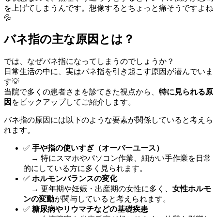
を上げてしまうんです。想像するとちょっと痛そうですよね
💦
バネ指の主な原因とは？
では、なぜバネ指になってしまうのでしょうか？
日常生活の中に、実はバネ指を引き起こす原因が潜んでいま
す💡
当院で多くの患者さまを診てきた視点から、
特に見られる原
因
をピックアップしてご紹介します。
バネ指の原因には以下のような要素が関係していると考えら
れます。
✅
手や指の使いすぎ（オーバーユース）
→ 特にスマホやパソコン作業、細かい手作業を日常
的にしている方に多く見られます。
✅
ホルモンバランスの変化
→ 更年期や妊娠・出産期の女性に多く、
女性ホルモ
ンの変動
が関与していると考えられます。
✅
糖尿病やリウマチなどの基礎疾患