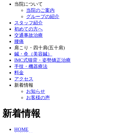
当院について
当院のご案内
グループの紹介
スタッフ紹介
初めての方へ
交通事故治療
腰痛
肩こり・四十肩(五十肩)
鍼・灸（美容鍼）
IMC式猫背・姿勢矯正治療
手技・機器療法
料金
アクセス
新着情報
お知らせ
お客様の声
新着情報
HOME