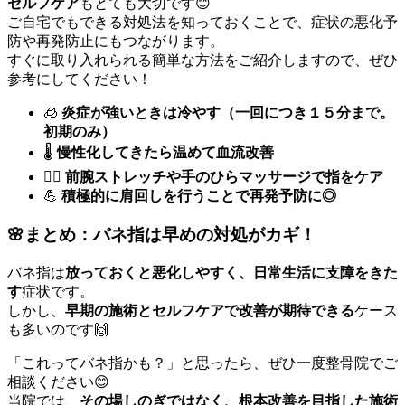
セルフケア
もとても大切です😊
ご自宅でもできる対処法を知っておくことで、症状の悪化予
防や再発防止にもつながります。
すぐに取り入れられる簡単な方法をご紹介しますので、ぜひ
参考にしてください！
🧊
炎症が強いときは冷やす（一回につき１５分まで。
初期のみ）
🌡️
慢性化してきたら温めて血流改善
💆‍♀️
前腕ストレッチや手のひらマッサージで指をケア
💪
積極的に肩回しを行うことで再発予防に◎
🌸まとめ：バネ指は早めの対処がカギ！
バネ指は
放っておくと悪化しやすく、日常生活に支障をきた
す
症状です。
しかし、
早期の施術とセルフケアで改善が期待できる
ケース
も多いのです🙌
「これってバネ指かも？」と思ったら、ぜひ一度整骨院でご
相談ください😊
当院では、
その場しのぎではなく、根本改善を目指した施術