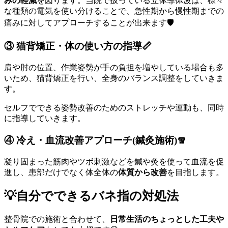
みの軽減
を図ります。当院で扱っている立体導体波は、様々
な種類の電気を使い分けることで、急性期から慢性期までの
痛みに対してアプローチすることが出来ます🛡️
③ 猫背矯正・体の使い方の指導📏
肩や肘の位置、作業姿勢が手の負担を増やしている場合も多
いため、猫背矯正を行い、全身のバランス調整をしていきま
す。
セルフでできる姿勢改善のためのストレッチや運動も、同時
に指導していきます。
④ 冷え・血流改善アプローチ(鍼灸施術)🧣
凝り固まった筋肉やツボ刺激などを鍼や灸を使って血流を促
進し、患部だけでなく体全体の
体質から改善
を目指します。
💡自分でできるバネ指の対処法
整骨院での施術と合わせて、
日常生活のちょっとした工夫や