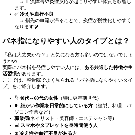
→ 血流障害や炎症反応が起こりやすい体質も影響し
ます。
✅
冷えや血行不良
→ 指先の血流が滞ることで、炎症が慢性化しやすく
なります🧊
バネ指になりやすい人のタイプとは？
「私は大丈夫かな？」と気になる方も多いのではないでしょ
うか🤔
実際にバネ指を発症しやすい人には、
ある共通した特徴や生
活習慣
があります。
ここでは、整骨院でよく見られる「バネ指になりやすいタイ
プ」をご紹介します。
✋
40代～60代の女性
（特に更年期世代）
🧵
細かい作業を日常的にしている方
（縫製、料理、パ
ソコン作業など）
職業病
(ネイリスト・美容師・エステシャン等)
💻
スマホやタブレットを長時間使う人
❄️
冷え性や血行不良がある方