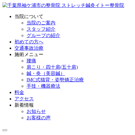
当院について
当院のご案内
スタッフ紹介
グループの紹介
初めての方へ
交通事故治療
施術メニュー
腰痛
肩こり・四十肩(五十肩)
鍼・灸（美容鍼）
IMC式猫背・姿勢矯正治療
手技・機器療法
料金
アクセス
新着情報
お知らせ
お客様の声