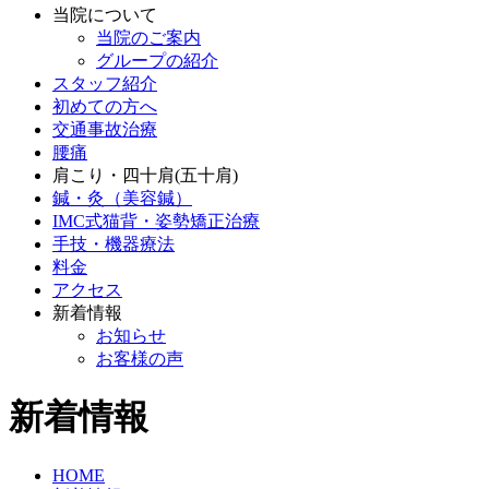
当院について
当院のご案内
グループの紹介
スタッフ紹介
初めての方へ
交通事故治療
腰痛
肩こり・四十肩(五十肩)
鍼・灸（美容鍼）
IMC式猫背・姿勢矯正治療
手技・機器療法
料金
アクセス
新着情報
お知らせ
お客様の声
新着情報
HOME