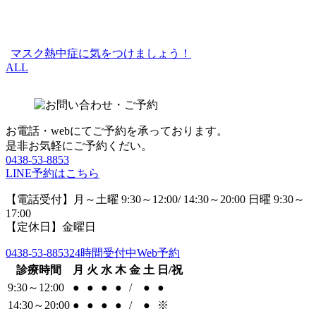
マスク熱中症に気をつけましょう！
ALL
お電話・webにてご予約を承っております。
是非お気軽にご予約くだい。
0438-53-8853
LINE予約はこちら
【電話受付】月～土曜 9:30～12:00/ 14:30～20:00 日曜 9:30～
17:00
【定休日】金曜日
0438-53-8853
24時間受付中Web予約
診療時間
月
火
水
木
金
土
日/祝
9:30～12:00
●
●
●
●
/
●
●
14:30～20:00
●
●
●
●
/
●
※