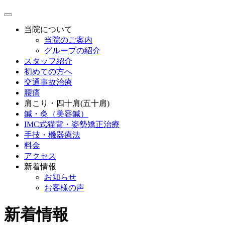
当院について
当院のご案内
グループの紹介
スタッフ紹介
初めての方へ
交通事故治療
腰痛
肩こり・四十肩(五十肩)
鍼・灸（美容鍼）
IMC式猫背・姿勢矯正治療
手技・機器療法
料金
アクセス
新着情報
お知らせ
お客様の声
新着情報