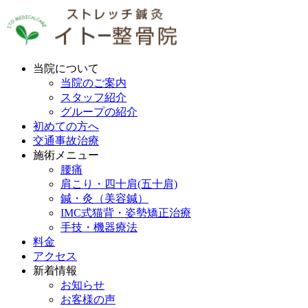
当院について
当院のご案内
スタッフ紹介
グループの紹介
初めての方へ
交通事故治療
施術メニュー
腰痛
肩こり・四十肩(五十肩)
鍼・灸（美容鍼）
IMC式猫背・姿勢矯正治療
手技・機器療法
料金
アクセス
新着情報
お知らせ
お客様の声