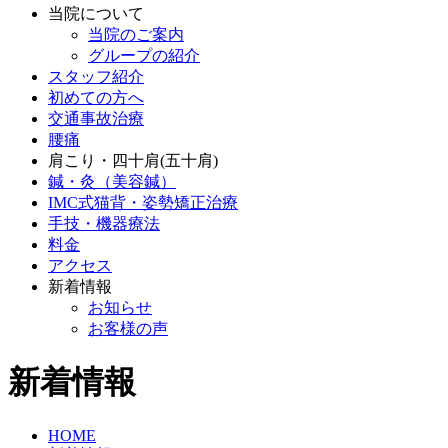
当院について
当院のご案内
グループの紹介
スタッフ紹介
初めての方へ
交通事故治療
腰痛
肩こり・四十肩(五十肩)
鍼・灸（美容鍼）
IMC式猫背・姿勢矯正治療
手技・機器療法
料金
アクセス
新着情報
お知らせ
お客様の声
新着情報
HOME