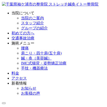
当院について
当院のご案内
スタッフ紹介
グループの紹介
初めての方へ
交通事故治療
施術メニュー
腰痛
肩こり・四十肩(五十肩)
鍼・灸（美容鍼）
IMC式猫背・姿勢矯正治療
手技・機器療法
料金
アクセス
新着情報
お知らせ
お客様の声