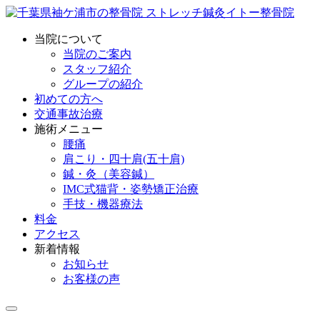
当院について
当院のご案内
スタッフ紹介
グループの紹介
初めての方へ
交通事故治療
施術メニュー
腰痛
肩こり・四十肩(五十肩)
鍼・灸（美容鍼）
IMC式猫背・姿勢矯正治療
手技・機器療法
料金
アクセス
新着情報
お知らせ
お客様の声