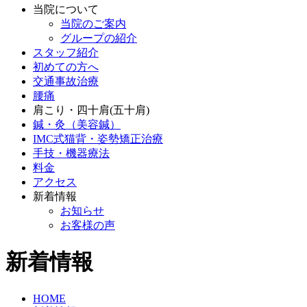
当院について
当院のご案内
グループの紹介
スタッフ紹介
初めての方へ
交通事故治療
腰痛
肩こり・四十肩(五十肩)
鍼・灸（美容鍼）
IMC式猫背・姿勢矯正治療
手技・機器療法
料金
アクセス
新着情報
お知らせ
お客様の声
新着情報
HOME