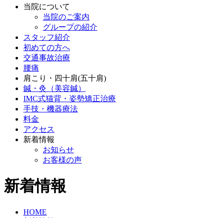
当院について
当院のご案内
グループの紹介
スタッフ紹介
初めての方へ
交通事故治療
腰痛
肩こり・四十肩(五十肩)
鍼・灸（美容鍼）
IMC式猫背・姿勢矯正治療
手技・機器療法
料金
アクセス
新着情報
お知らせ
お客様の声
新着情報
HOME