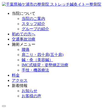
当院について
当院のご案内
スタッフ紹介
グループの紹介
初めての方へ
交通事故治療
施術メニュー
腰痛
肩こり・四十肩(五十肩)
鍼・灸（美容鍼）
IMC式猫背・姿勢矯正治療
手技・機器療法
料金
アクセス
新着情報
お知らせ
お客様の声