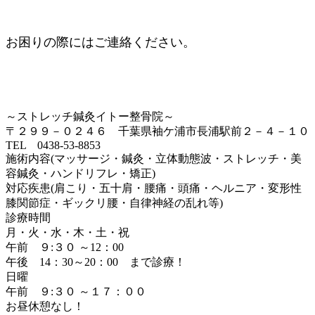
お困りの際にはご連絡ください。
～ストレッチ鍼灸イトー整骨院～
〒２９９－０２４６ 千葉県袖ケ浦市長浦駅前２－４－１０
TEL 0438-53-8853
施術内容(マッサージ・鍼灸・立体動態波・ストレッチ・美
容鍼灸・ハンドリフレ・矯正)
対応疾患(肩こり・五十肩・腰痛・頭痛・ヘルニア・変形性
膝関節症・ギックリ腰・自律神経の乱れ等)
診療時間
月・火・水・木・土・祝
午前 ９:３０ ～12：00
午後 14：30～20：00 まで診療！
日曜
午前 ９:３０ ～１７：００
お昼休憩なし！