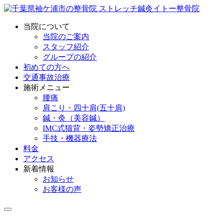
当院について
当院のご案内
スタッフ紹介
グループの紹介
初めての方へ
交通事故治療
施術メニュー
腰痛
肩こり・四十肩(五十肩)
鍼・灸（美容鍼）
IMC式猫背・姿勢矯正治療
手技・機器療法
料金
アクセス
新着情報
お知らせ
お客様の声