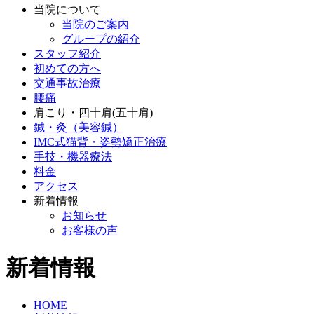
当院について
当院のご案内
グループの紹介
スタッフ紹介
初めての方へ
交通事故治療
腰痛
肩こり・四十肩(五十肩)
鍼・灸（美容鍼）
IMC式猫背・姿勢矯正治療
手技・機器療法
料金
アクセス
新着情報
お知らせ
お客様の声
新着情報
HOME