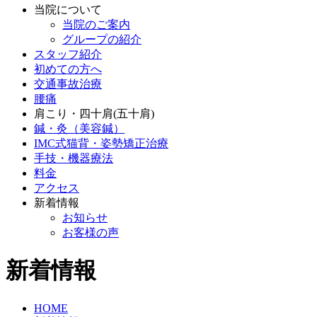
当院について
当院のご案内
グループの紹介
スタッフ紹介
初めての方へ
交通事故治療
腰痛
肩こり・四十肩(五十肩)
鍼・灸（美容鍼）
IMC式猫背・姿勢矯正治療
手技・機器療法
料金
アクセス
新着情報
お知らせ
お客様の声
新着情報
HOME