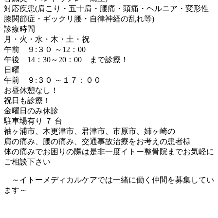
対応疾患(肩こり・五十肩・腰痛・頭痛・ヘルニア・変形性
膝関節症・ギックリ腰・自律神経の乱れ等)
診療時間
月・火・水・木・土・祝
午前 ９:３０ ～12：00
午後 14：30～20：00 まで診療！
日曜
午前 ９:３０ ～１７：００
お昼休憩なし！
祝日も診療！
金曜日のみ休診
駐車場有り ７ 台
袖ヶ浦市、木更津市、君津市、市原市、姉ヶ崎の
肩の痛み、腰の痛み、交通事故治療をお考えの患者様
体の痛みでお困りの際は是非一度イトー整骨院までお気軽に
ご相談下さい
～イトーメディカルケアでは一緒に働く仲間を募集してい
ます～