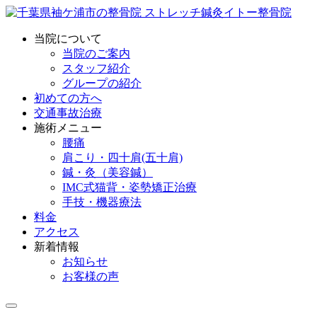
当院について
当院のご案内
スタッフ紹介
グループの紹介
初めての方へ
交通事故治療
施術メニュー
腰痛
肩こり・四十肩(五十肩)
鍼・灸（美容鍼）
IMC式猫背・姿勢矯正治療
手技・機器療法
料金
アクセス
新着情報
お知らせ
お客様の声