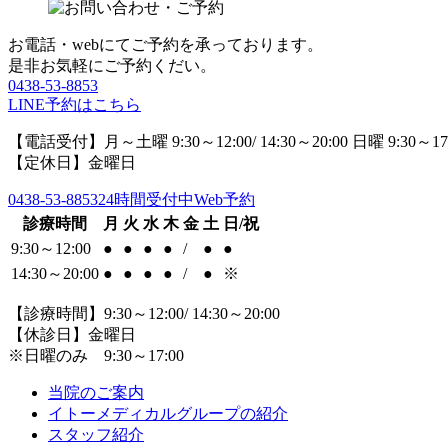
お電話・webにてご予約を承っております。
是非お気軽にご予約くだい。
0438-53-8853
LINE予約はこちら
【電話受付】月～土曜 9:30～12:00/ 14:30～20:00 日曜 9:30～17
【定休日】金曜日
0438-53-8853
24時間受付中Web予約
診療時間
月
火
水
木
金
土
日/祝
9:30～12:00
●
●
●
●
/
●
●
14:30～20:00
●
●
●
●
/
●
※
【診療時間】9:30～12:00/ 14:30～20:00
【休診日】金曜日
※日曜のみ 9:30～17:00
当院のご案内
イトーメディカルグループの紹介
スタッフ紹介