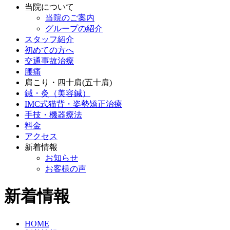
当院について
当院のご案内
グループの紹介
スタッフ紹介
初めての方へ
交通事故治療
腰痛
肩こり・四十肩(五十肩)
鍼・灸（美容鍼）
IMC式猫背・姿勢矯正治療
手技・機器療法
料金
アクセス
新着情報
お知らせ
お客様の声
新着情報
HOME