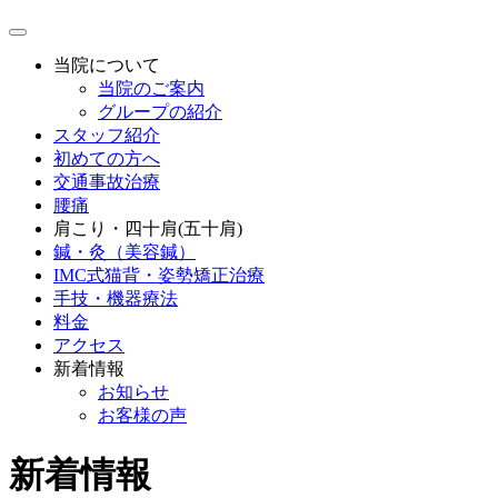
当院について
当院のご案内
グループの紹介
スタッフ紹介
初めての方へ
交通事故治療
腰痛
肩こり・四十肩(五十肩)
鍼・灸（美容鍼）
IMC式猫背・姿勢矯正治療
手技・機器療法
料金
アクセス
新着情報
お知らせ
お客様の声
新着情報