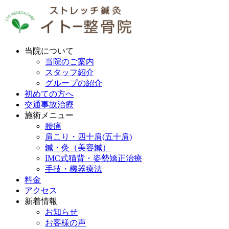
当院について
当院のご案内
スタッフ紹介
グループの紹介
初めての方へ
交通事故治療
施術メニュー
腰痛
肩こり・四十肩(五十肩)
鍼・灸（美容鍼）
IMC式猫背・姿勢矯正治療
手技・機器療法
料金
アクセス
新着情報
お知らせ
お客様の声