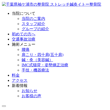
当院について
当院のご案内
スタッフ紹介
グループの紹介
初めての方へ
交通事故治療
施術メニュー
腰痛
肩こり・四十肩(五十肩)
鍼・灸（美容鍼）
IMC式猫背・姿勢矯正治療
手技・機器療法
料金
アクセス
新着情報
お知らせ
お客様の声