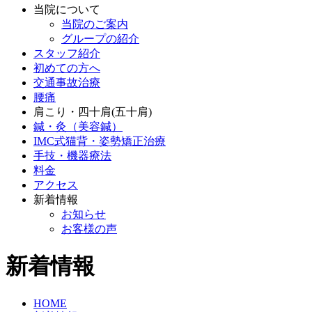
当院について
当院のご案内
グループの紹介
スタッフ紹介
初めての方へ
交通事故治療
腰痛
肩こり・四十肩(五十肩)
鍼・灸（美容鍼）
IMC式猫背・姿勢矯正治療
手技・機器療法
料金
アクセス
新着情報
お知らせ
お客様の声
新着情報
HOME