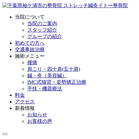
当院について
当院のご案内
スタッフ紹介
グループの紹介
初めての方へ
交通事故治療
施術メニュー
腰痛
肩こり・四十肩(五十肩)
鍼・灸（美容鍼）
IMC式猫背・姿勢矯正治療
手技・機器療法
料金
アクセス
新着情報
お知らせ
お客様の声