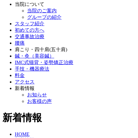
当院について
当院のご案内
グループの紹介
スタッフ紹介
初めての方へ
交通事故治療
腰痛
肩こり・四十肩(五十肩)
鍼・灸（美容鍼）
IMC式猫背・姿勢矯正治療
手技・機器療法
料金
アクセス
新着情報
お知らせ
お客様の声
新着情報
HOME