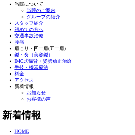
当院について
当院のご案内
グループの紹介
スタッフ紹介
初めての方へ
交通事故治療
腰痛
肩こり・四十肩(五十肩)
鍼・灸（美容鍼）
IMC式猫背・姿勢矯正治療
手技・機器療法
料金
アクセス
新着情報
お知らせ
お客様の声
新着情報
HOME