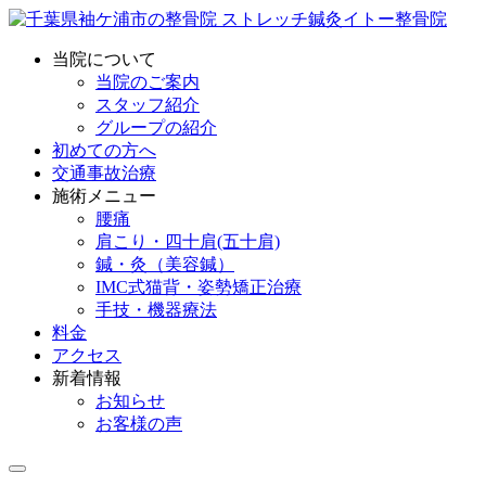
当院について
当院のご案内
スタッフ紹介
グループの紹介
初めての方へ
交通事故治療
施術メニュー
腰痛
肩こり・四十肩(五十肩)
鍼・灸（美容鍼）
IMC式猫背・姿勢矯正治療
手技・機器療法
料金
アクセス
新着情報
お知らせ
お客様の声