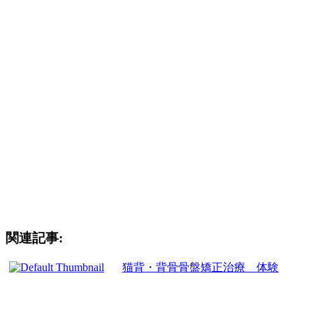
お昼休憩なし！
午前 ９:３０ 〜１７:００ まで診療！
日曜日、祝日も診療！
金曜日のみ休診
大型駐車場有り ２０ 台
袖ヶ浦市、木更津市、君津市、市原市、姉ヶ崎の
肩の痛み、腰の痛み、交通事故治療をお考えの患者様
無料送迎をご希望の患者様
体の痛みでお困りの際は是非一度イトー整骨院までお気軽に
ご相談下さい。
関連記事:
猫背・背骨骨盤矯正治療 体験