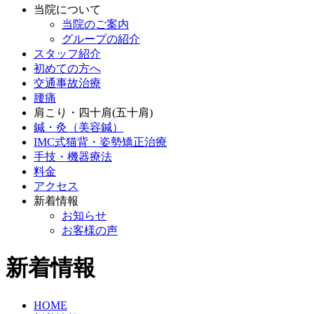
当院について
当院のご案内
グループの紹介
スタッフ紹介
初めての方へ
交通事故治療
腰痛
肩こり・四十肩(五十肩)
鍼・灸（美容鍼）
IMC式猫背・姿勢矯正治療
手技・機器療法
料金
アクセス
新着情報
お知らせ
お客様の声
新着情報
HOME