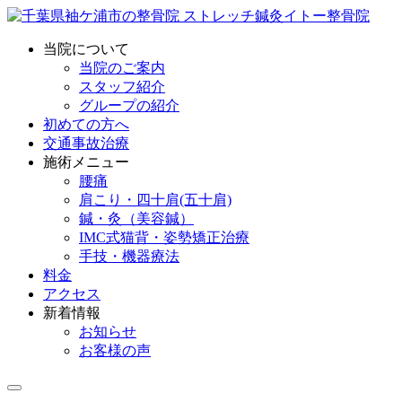
当院について
当院のご案内
スタッフ紹介
グループの紹介
初めての方へ
交通事故治療
施術メニュー
腰痛
肩こり・四十肩(五十肩)
鍼・灸（美容鍼）
IMC式猫背・姿勢矯正治療
手技・機器療法
料金
アクセス
新着情報
お知らせ
お客様の声