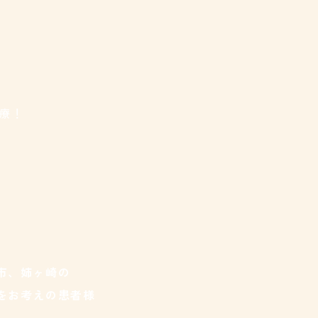
診療！
市、姉ヶ崎の
をお考えの患者様