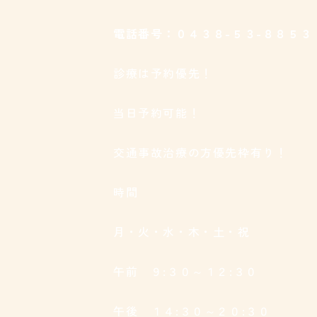
電話番号：０４３８-５３-８８５３
診療は予約優先！
当日予約可能！
交通事故治療の方優先枠有り！
時間
月・火・水・木・土・祝
午前 ９:３０～１２:３０
午後 １４:３０～２０:３０