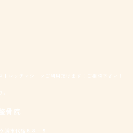
ストレッチマシーンご利用頂けます！ご相談下さい！
り。
整骨院
袖ケ浦市代宿８８－５