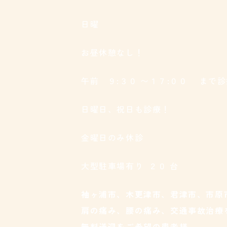
日曜
お昼休憩なし！
午前 ９:３０ 〜１７:００ まで
日曜日、祝日も診療！
金曜日のみ休診
大型駐車場有り ２０ 台
袖ヶ浦市、木更津市、君津市、市原
肩の痛み、腰の痛み、交通事故治療
無料送迎をご希望の患者様