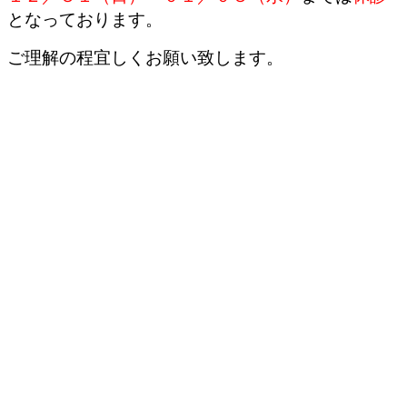
となっております。
ご理解の程宜しくお願い致します。
交通事故治療お任せ下さい！
指圧治療、鍼治療、酸素カプセル、ストレッチマシーンご利
用頂けます！ご相談下さい！
交通事故専門士在籍。顧問弁護士有り。
☆ストレッチ鍼灸イトー整骨院
住所：〒２９９－０２４１ 千葉県袖ケ浦市代宿８８－５
電話番号：０４３８-５３-８８５３
診療は予約優先！