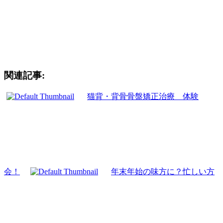
袖ヶ浦市、木更津市、君津市、市原市、姉ヶ崎の
肩の痛み、腰の痛み、交通事故治療をお考えの患者様
無料送迎をご希望の患者様
体の痛みでお困りの際は是非一度イトー整骨院までお気軽に
ご相談下さい。
関連記事:
猫背・背骨骨盤矯正治療 体験
会！
年末年始の味方に？忙しい方