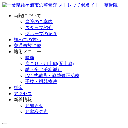
当院について
当院のご案内
スタッフ紹介
グループの紹介
初めての方へ
交通事故治療
施術メニュー
腰痛
肩こり・四十肩(五十肩)
鍼・灸（美容鍼）
IMC式猫背・姿勢矯正治療
手技・機器療法
料金
アクセス
新着情報
お知らせ
お客様の声