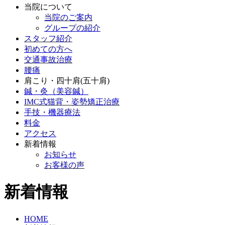
当院について
当院のご案内
グループの紹介
スタッフ紹介
初めての方へ
交通事故治療
腰痛
肩こり・四十肩(五十肩)
鍼・灸（美容鍼）
IMC式猫背・姿勢矯正治療
手技・機器療法
料金
アクセス
新着情報
お知らせ
お客様の声
新着情報
HOME