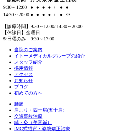
9:30～12:00
●
●
●
●
/
●
●
14:30～20:00
●
●
●
●
/
●
※
【診療時間】9:30～12:00/ 14:30～20:00
【休診日】金曜日
※日曜のみ 9:30～17:00
当院のご案内
イトーメディカルグループの紹介
スタッフ紹介
採用情報
アクセス
お知らせ
ブログ
初めての方へ
腰痛
肩こり・四十肩(五十肩)
交通事故治療
鍼・灸（美容鍼）
IMC式猫背・姿勢矯正治療