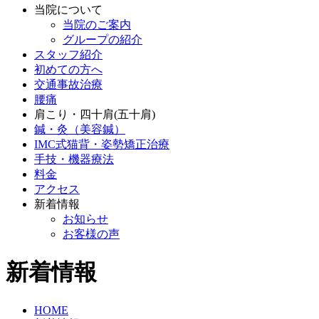
当院について
当院のご案内
グループの紹介
スタッフ紹介
初めての方へ
交通事故治療
腰痛
肩こり・四十肩(五十肩)
鍼・灸（美容鍼）
IMC式猫背・姿勢矯正治療
手技・機器療法
料金
アクセス
新着情報
お知らせ
お客様の声
新着情報
HOME