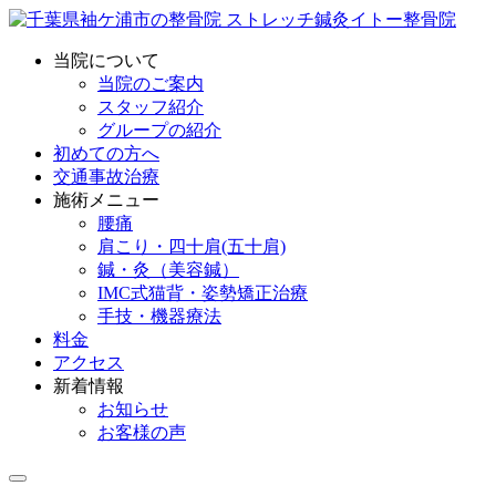
当院について
当院のご案内
スタッフ紹介
グループの紹介
初めての方へ
交通事故治療
施術メニュー
腰痛
肩こり・四十肩(五十肩)
鍼・灸（美容鍼）
IMC式猫背・姿勢矯正治療
手技・機器療法
料金
アクセス
新着情報
お知らせ
お客様の声