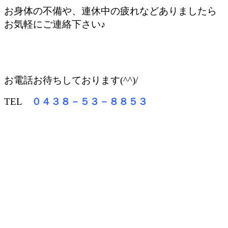
お身体の不備や、連休中の疲れなどありましたら
お気軽にご連絡下さい♪
お電話お待ちしております(^^)/
TEL
０４３８－５３－８８５３
整骨院でも窓口負担なく交通事故治療が受けられ
ます。
交通事故治療お任せ下さい！
指圧治療、鍼治療、酸素カプセル、ストレッチマシーンご利