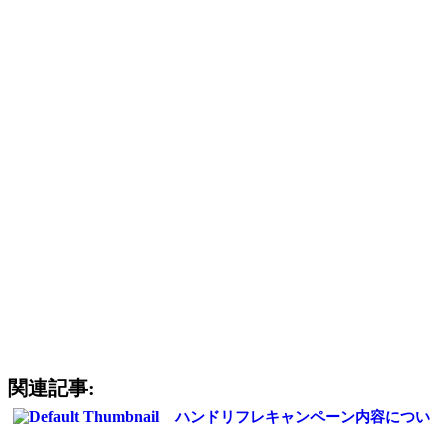
日曜
お昼休憩なし！
午前 ９:３０ 〜１７:００ まで診療！
日曜日、祝日も診療！
金曜日のみ休診
大型駐車場有り ２０ 台
袖ヶ浦市、木更津市、君津市、市原市、姉ヶ崎の
肩の痛み、腰の痛み、交通事故治療をお考えの患者様
無料送迎をご希望の患者様
体の痛みでお困りの際は是非一度イトー整骨院までお気軽に
ご相談下さい。
関連記事:
ハンドリフレキャンペーン内容につい