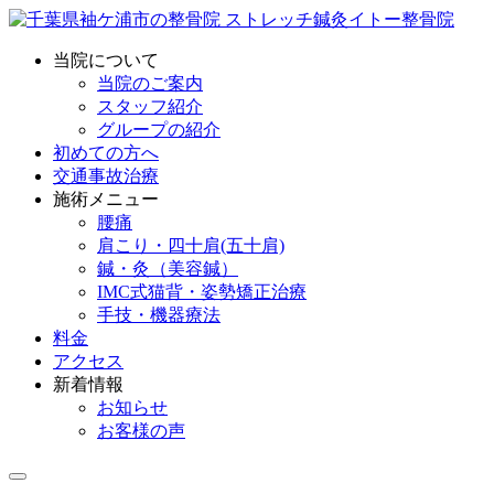
当院について
当院のご案内
スタッフ紹介
グループの紹介
初めての方へ
交通事故治療
施術メニュー
腰痛
肩こり・四十肩(五十肩)
鍼・灸（美容鍼）
IMC式猫背・姿勢矯正治療
手技・機器療法
料金
アクセス
新着情報
お知らせ
お客様の声