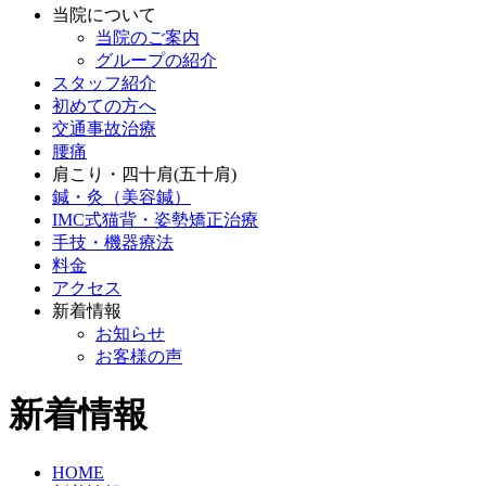
当院について
当院のご案内
グループの紹介
スタッフ紹介
初めての方へ
交通事故治療
腰痛
肩こり・四十肩(五十肩)
鍼・灸（美容鍼）
IMC式猫背・姿勢矯正治療
手技・機器療法
料金
アクセス
新着情報
お知らせ
お客様の声
新着情報
HOME