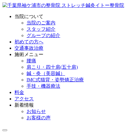
当院について
当院のご案内
スタッフ紹介
グループの紹介
初めての方へ
交通事故治療
施術メニュー
腰痛
肩こり・四十肩(五十肩)
鍼・灸（美容鍼）
IMC式猫背・姿勢矯正治療
手技・機器療法
料金
アクセス
新着情報
お知らせ
お客様の声