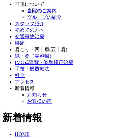
当院について
当院のご案内
グループの紹介
スタッフ紹介
初めての方へ
交通事故治療
腰痛
肩こり・四十肩(五十肩)
鍼・灸（美容鍼）
IMC式猫背・姿勢矯正治療
手技・機器療法
料金
アクセス
新着情報
お知らせ
お客様の声
新着情報
HOME