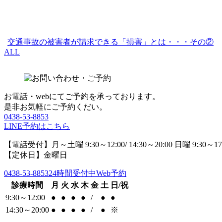
交通事故の被害者が請求できる「損害」とは・・・その②
ALL
お電話・webにてご予約を承っております。
是非お気軽にご予約くだい。
0438-53-8853
LINE予約はこちら
【電話受付】月～土曜 9:30～12:00/ 14:30～20:00 日曜 9:30～17
【定休日】金曜日
0438-53-8853
24時間受付中Web予約
診療時間
月
火
水
木
金
土
日/祝
9:30～12:00
●
●
●
●
/
●
●
14:30～20:00
●
●
●
●
/
●
※