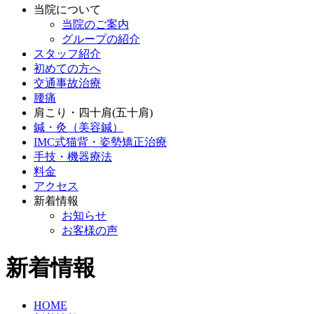
当院について
当院のご案内
グループの紹介
スタッフ紹介
初めての方へ
交通事故治療
腰痛
肩こり・四十肩(五十肩)
鍼・灸（美容鍼）
IMC式猫背・姿勢矯正治療
手技・機器療法
料金
アクセス
新着情報
お知らせ
お客様の声
新着情報
HOME