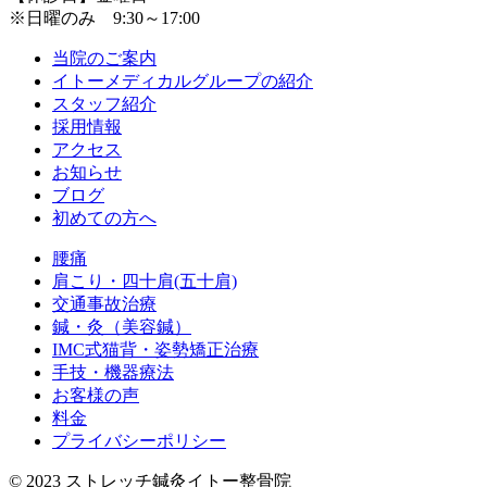
※日曜のみ 9:30～17:00
当院のご案内
イトーメディカルグループの紹介
スタッフ紹介
採用情報
アクセス
お知らせ
ブログ
初めての方へ
腰痛
肩こり・四十肩(五十肩)
交通事故治療
鍼・灸（美容鍼）
IMC式猫背・姿勢矯正治療
手技・機器療法
お客様の声
料金
プライバシーポリシー
© 2023 ストレッチ鍼灸イトー整骨院