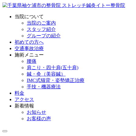
当院について
当院のご案内
スタッフ紹介
グループの紹介
初めての方へ
交通事故治療
施術メニュー
腰痛
肩こり・四十肩(五十肩)
鍼・灸（美容鍼）
IMC式猫背・姿勢矯正治療
手技・機器療法
料金
アクセス
新着情報
お知らせ
お客様の声