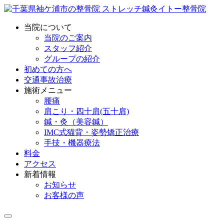
当院について
当院のご案内
スタッフ紹介
グループの紹介
初めての方へ
交通事故治療
施術メニュー
腰痛
肩こり・四十肩(五十肩)
鍼・灸（美容鍼）
IMC式猫背・姿勢矯正治療
手技・機器療法
料金
アクセス
新着情報
お知らせ
お客様の声