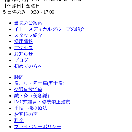
【休診日】金曜日
※日曜のみ 9:30～17:00
当院のご案内
イトーメディカルグループの紹介
スタッフ紹介
採用情報
アクセス
お知らせ
ブログ
初めての方へ
腰痛
肩こり・四十肩(五十肩)
交通事故治療
鍼・灸（美容鍼）
IMC式猫背・姿勢矯正治療
手技・機器療法
お客様の声
料金
プライバシーポリシー