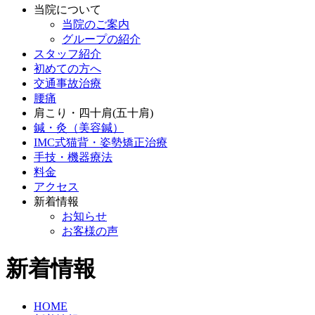
当院について
当院のご案内
グループの紹介
スタッフ紹介
初めての方へ
交通事故治療
腰痛
肩こり・四十肩(五十肩)
鍼・灸（美容鍼）
IMC式猫背・姿勢矯正治療
手技・機器療法
料金
アクセス
新着情報
お知らせ
お客様の声
新着情報
HOME