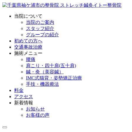
当院について
当院のご案内
スタッフ紹介
グループの紹介
初めての方へ
交通事故治療
施術メニュー
腰痛
肩こり・四十肩(五十肩)
鍼・灸（美容鍼）
IMC式猫背・姿勢矯正治療
手技・機器療法
料金
アクセス
新着情報
お知らせ
お客様の声