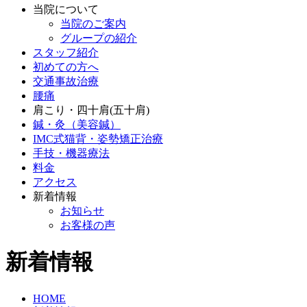
当院について
当院のご案内
グループの紹介
スタッフ紹介
初めての方へ
交通事故治療
腰痛
肩こり・四十肩(五十肩)
鍼・灸（美容鍼）
IMC式猫背・姿勢矯正治療
手技・機器療法
料金
アクセス
新着情報
お知らせ
お客様の声
新着情報
HOME