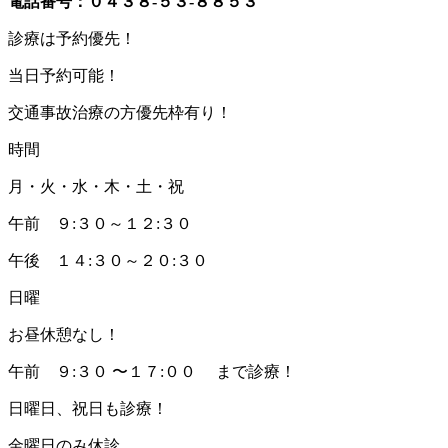
電話番号：０４３８-５３-８８５３
診療は予約優先！
当日予約可能！
交通事故治療の方優先枠有り！
時間
月・火・水・木・土・祝
午前 ９:３０～１２:３０
午後 １４:３０～２０:３０
日曜
お昼休憩なし！
午前 ９:３０ 〜１７:００ まで診療！
日曜日、祝日も診療！
金曜日のみ休診