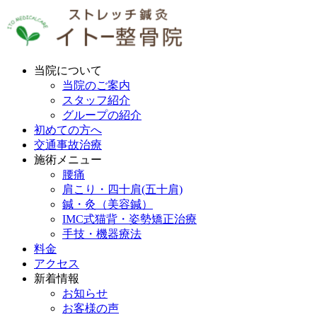
当院について
当院のご案内
スタッフ紹介
グループの紹介
初めての方へ
交通事故治療
施術メニュー
腰痛
肩こり・四十肩(五十肩)
鍼・灸（美容鍼）
IMC式猫背・姿勢矯正治療
手技・機器療法
料金
アクセス
新着情報
お知らせ
お客様の声