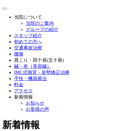
当院について
当院のご案内
グループの紹介
スタッフ紹介
初めての方へ
交通事故治療
腰痛
肩こり・四十肩(五十肩)
鍼・灸（美容鍼）
IMC式猫背・姿勢矯正治療
手技・機器療法
料金
アクセス
新着情報
お知らせ
お客様の声
新着情報