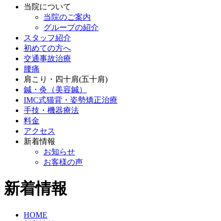
当院について
当院のご案内
グループの紹介
スタッフ紹介
初めての方へ
交通事故治療
腰痛
肩こり・四十肩(五十肩)
鍼・灸（美容鍼）
IMC式猫背・姿勢矯正治療
手技・機器療法
料金
アクセス
新着情報
お知らせ
お客様の声
新着情報
HOME