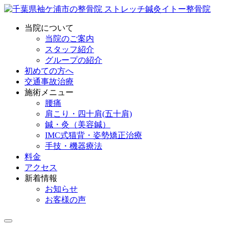
当院について
当院のご案内
スタッフ紹介
グループの紹介
初めての方へ
交通事故治療
施術メニュー
腰痛
肩こり・四十肩(五十肩)
鍼・灸（美容鍼）
IMC式猫背・姿勢矯正治療
手技・機器療法
料金
アクセス
新着情報
お知らせ
お客様の声