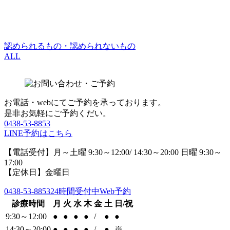
認められるもの・認められないもの
ALL
お電話・webにてご予約を承っております。
是非お気軽にご予約くだい。
0438-53-8853
LINE予約はこちら
【電話受付】月～土曜 9:30～12:00/ 14:30～20:00 日曜 9:30～
17:00
【定休日】金曜日
0438-53-8853
24時間受付中Web予約
診療時間
月
火
水
木
金
土
日/祝
9:30～12:00
●
●
●
●
/
●
●
14:30～20:00
●
●
●
●
/
●
※