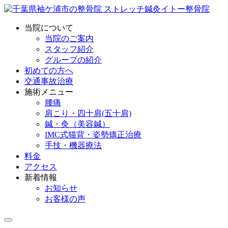
当院について
当院のご案内
スタッフ紹介
グループの紹介
初めての方へ
交通事故治療
施術メニュー
腰痛
肩こり・四十肩(五十肩)
鍼・灸（美容鍼）
IMC式猫背・姿勢矯正治療
手技・機器療法
料金
アクセス
新着情報
お知らせ
お客様の声