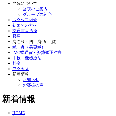
当院について
当院のご案内
グループの紹介
スタッフ紹介
初めての方へ
交通事故治療
腰痛
肩こり・四十肩(五十肩)
鍼・灸（美容鍼）
IMC式猫背・姿勢矯正治療
手技・機器療法
料金
アクセス
新着情報
お知らせ
お客様の声
新着情報
HOME