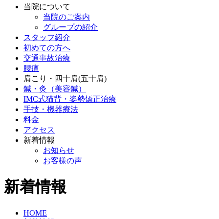
当院について
当院のご案内
グループの紹介
スタッフ紹介
初めての方へ
交通事故治療
腰痛
肩こり・四十肩(五十肩)
鍼・灸（美容鍼）
IMC式猫背・姿勢矯正治療
手技・機器療法
料金
アクセス
新着情報
お知らせ
お客様の声
新着情報
HOME