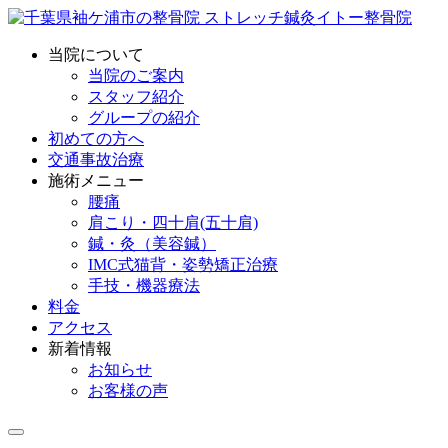
当院について
当院のご案内
スタッフ紹介
グループの紹介
初めての方へ
交通事故治療
施術メニュー
腰痛
肩こり・四十肩(五十肩)
鍼・灸（美容鍼）
IMC式猫背・姿勢矯正治療
手技・機器療法
料金
アクセス
新着情報
お知らせ
お客様の声