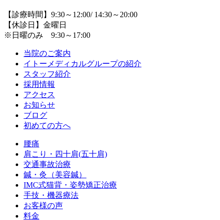
【診療時間】9:30～12:00/ 14:30～20:00
【休診日】金曜日
※日曜のみ 9:30～17:00
当院のご案内
イトーメディカルグループの紹介
スタッフ紹介
採用情報
アクセス
お知らせ
ブログ
初めての方へ
腰痛
肩こり・四十肩(五十肩)
交通事故治療
鍼・灸（美容鍼）
IMC式猫背・姿勢矯正治療
手技・機器療法
お客様の声
料金