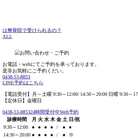
は整骨院で受けられるの？
ALL
お電話・webにてご予約を承っております。
是非お気軽にご予約くだい。
0438-53-8853
LINE予約はこちら
【電話受付】月～土曜 9:30～12:00/ 14:30～20:00 日曜 9:30～17
【定休日】金曜日
0438-53-8853
24時間受付中Web予約
診療時間
月
火
水
木
金
土
日/祝
9:30～12:00
●
●
●
●
/
●
●
14:30～20:00
●
●
●
●
/
●
※