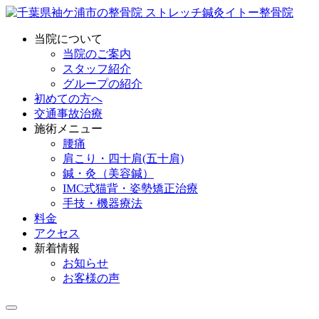
当院について
当院のご案内
スタッフ紹介
グループの紹介
初めての方へ
交通事故治療
施術メニュー
腰痛
肩こり・四十肩(五十肩)
鍼・灸（美容鍼）
IMC式猫背・姿勢矯正治療
手技・機器療法
料金
アクセス
新着情報
お知らせ
お客様の声