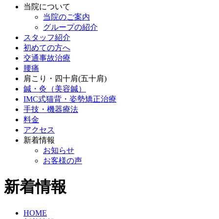
当院について
当院のご案内
グループの紹介
スタッフ紹介
初めての方へ
交通事故治療
腰痛
肩こり・四十肩(五十肩)
鍼・灸（美容鍼）
IMC式猫背・姿勢矯正治療
手技・機器療法
料金
アクセス
新着情報
お知らせ
お客様の声
新着情報
HOME