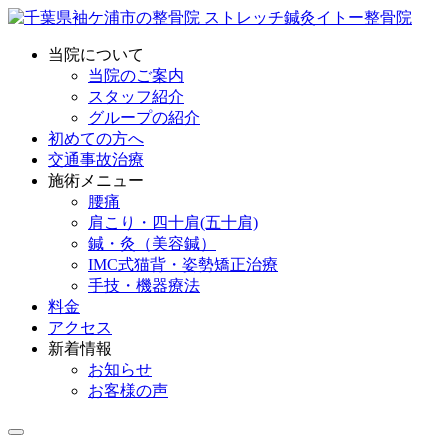
当院について
当院のご案内
スタッフ紹介
グループの紹介
初めての方へ
交通事故治療
施術メニュー
腰痛
肩こり・四十肩(五十肩)
鍼・灸（美容鍼）
IMC式猫背・姿勢矯正治療
手技・機器療法
料金
アクセス
新着情報
お知らせ
お客様の声