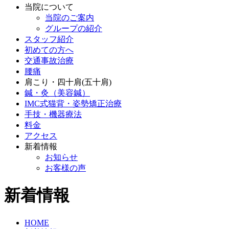
当院について
当院のご案内
グループの紹介
スタッフ紹介
初めての方へ
交通事故治療
腰痛
肩こり・四十肩(五十肩)
鍼・灸（美容鍼）
IMC式猫背・姿勢矯正治療
手技・機器療法
料金
アクセス
新着情報
お知らせ
お客様の声
新着情報
HOME