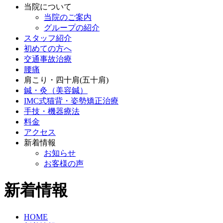
当院について
当院のご案内
グループの紹介
スタッフ紹介
初めての方へ
交通事故治療
腰痛
肩こり・四十肩(五十肩)
鍼・灸（美容鍼）
IMC式猫背・姿勢矯正治療
手技・機器療法
料金
アクセス
新着情報
お知らせ
お客様の声
新着情報
HOME