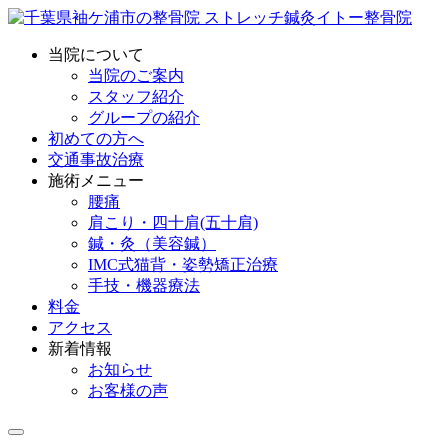
当院について
当院のご案内
スタッフ紹介
グループの紹介
初めての方へ
交通事故治療
施術メニュー
腰痛
肩こり・四十肩(五十肩)
鍼・灸（美容鍼）
IMC式猫背・姿勢矯正治療
手技・機器療法
料金
アクセス
新着情報
お知らせ
お客様の声