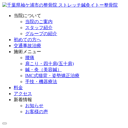
当院について
当院のご案内
スタッフ紹介
グループの紹介
初めての方へ
交通事故治療
施術メニュー
腰痛
肩こり・四十肩(五十肩)
鍼・灸（美容鍼）
IMC式猫背・姿勢矯正治療
手技・機器療法
料金
アクセス
新着情報
お知らせ
お客様の声