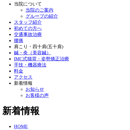
当院について
当院のご案内
グループの紹介
スタッフ紹介
初めての方へ
交通事故治療
腰痛
肩こり・四十肩(五十肩)
鍼・灸（美容鍼）
IMC式猫背・姿勢矯正治療
手技・機器療法
料金
アクセス
新着情報
お知らせ
お客様の声
新着情報
HOME