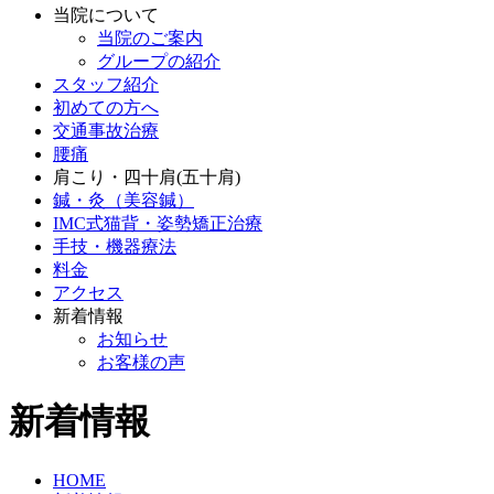
当院について
当院のご案内
グループの紹介
スタッフ紹介
初めての方へ
交通事故治療
腰痛
肩こり・四十肩(五十肩)
鍼・灸（美容鍼）
IMC式猫背・姿勢矯正治療
手技・機器療法
料金
アクセス
新着情報
お知らせ
お客様の声
新着情報
HOME