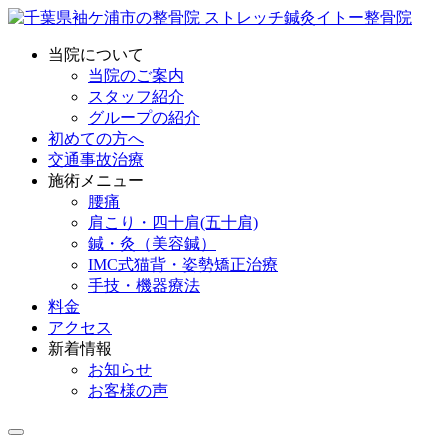
当院について
当院のご案内
スタッフ紹介
グループの紹介
初めての方へ
交通事故治療
施術メニュー
腰痛
肩こり・四十肩(五十肩)
鍼・灸（美容鍼）
IMC式猫背・姿勢矯正治療
手技・機器療法
料金
アクセス
新着情報
お知らせ
お客様の声