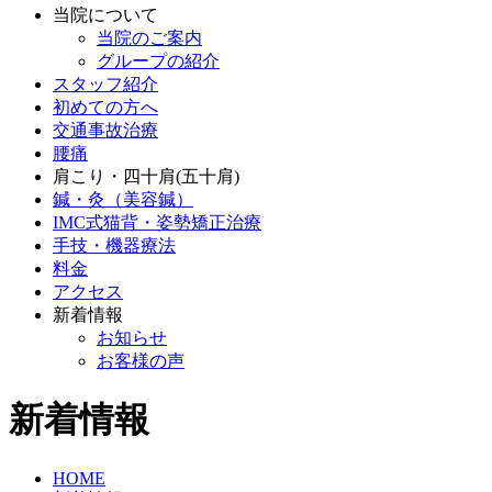
当院について
当院のご案内
グループの紹介
スタッフ紹介
初めての方へ
交通事故治療
腰痛
肩こり・四十肩(五十肩)
鍼・灸（美容鍼）
IMC式猫背・姿勢矯正治療
手技・機器療法
料金
アクセス
新着情報
お知らせ
お客様の声
新着情報
HOME