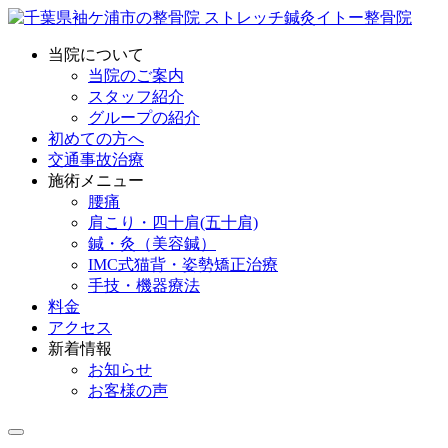
当院について
当院のご案内
スタッフ紹介
グループの紹介
初めての方へ
交通事故治療
施術メニュー
腰痛
肩こり・四十肩(五十肩)
鍼・灸（美容鍼）
IMC式猫背・姿勢矯正治療
手技・機器療法
料金
アクセス
新着情報
お知らせ
お客様の声