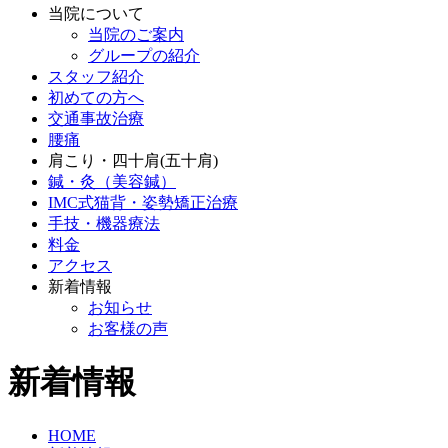
当院について
当院のご案内
グループの紹介
スタッフ紹介
初めての方へ
交通事故治療
腰痛
肩こり・四十肩(五十肩)
鍼・灸（美容鍼）
IMC式猫背・姿勢矯正治療
手技・機器療法
料金
アクセス
新着情報
お知らせ
お客様の声
新着情報
HOME