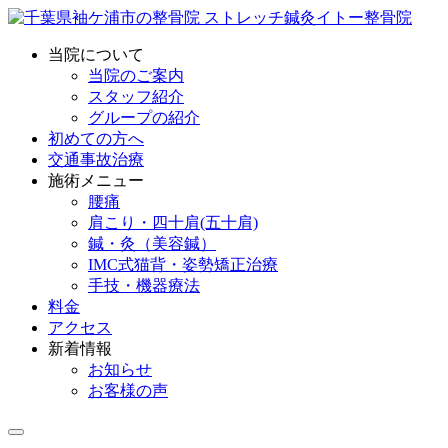
当院について
当院のご案内
スタッフ紹介
グループの紹介
初めての方へ
交通事故治療
施術メニュー
腰痛
肩こり・四十肩(五十肩)
鍼・灸（美容鍼）
IMC式猫背・姿勢矯正治療
手技・機器療法
料金
アクセス
新着情報
お知らせ
お客様の声